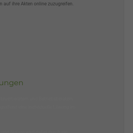
n auf ihre Akten online zuzugreifen.
sungen
teuerberatern und Betriebsberatern
greifend eine individuelle Lösung im
 und Notare wird dabei durch ein