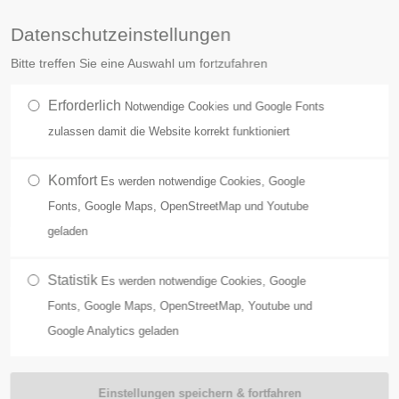
Datenschutzeinstellungen
pport
Get in touch
Bitte treffen Sie eine Auswahl um fortzufahren
m ipsum dolor sit amet:
Cybersteel Inc.
Erforderlich
Notwendige Cookies und Google Fonts
376-293 City Road, Suite 600
RECHTSGEBIETE
NO
zulassen damit die Website korrekt funktioniert
San Francisco, CA 94102
4h
Komfort
Es werden notwendige Cookies, Google
Have any questions?
/ 365days
Fonts, Google Maps, OpenStreetMap und Youtube
+44 1234 567 890
geladen
Drop us a line
info@yourdomain.com
Statistik
Es werden notwendige Cookies, Google
fer support for our
Fonts, Google Maps, OpenStreetMap, Youtube und
omers
Google Analytics geladen
- Fri 8:00am - 5:00pm
(GMT