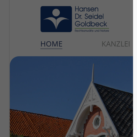
Login
Su
Benutzername
Lore
HOME
KANZLEI
2
Passwort
Anmelden
We of
cust
Mon 
Register
|
Lost your password?
+1)