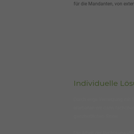
für die Mandanten, von exter
Individuelle Lö
Durch enge Vernetzung mit S
erarbeiten wir dann fachüber
ganzheitlichen Sinne.
Die Arbeit der Rechtsanwälte