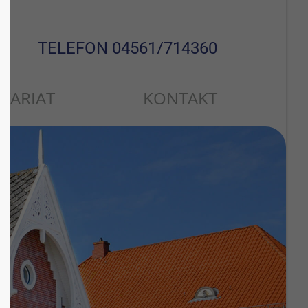
About us
TELEFON 04561/714360
Lorem ipsum dolor sit amet,
consectetuer adipiscing elit.
TARIAT
KONTAKT
Aenean commodo ligula eget
dolor. Aenean massa. Cum sociis
natoque penatibus et magnis dis
parturient montes, nascetur
ridiculus mus. Donec quam felis,
ultricies nec.